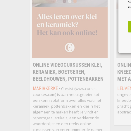
s
a
ONLINE VIDEOCURSUSSEN KLEI,
ONLIN
KERAMIEK, BOETSEREN,
KNEED
BEELDHOUWEN, POTTENBAKKEN
MET A
MARIAKERKE
LEUVE
• Cursist (www.cursist-
courses.com) is aan het uitgroeien tot
ongevee
een kennisplatform over alles wat met
kneedba
keramiek, pottenbakken en klei in het
prachti
algemeen te maken heeft. Je vindt er
abstrac
reportages, artikels, een verklarende
woordenlijst en een reeks online
cursussen van gerenommeerde namen