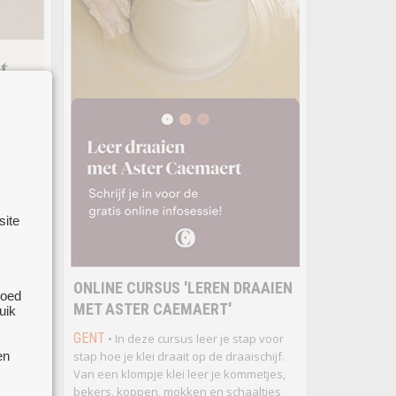
BOUW
site
HLEEN
t
ONLINE CURSUS 'LEREN DRAAIEN
e
goed
MET ASTER CAEMAERT'
uik
bouw
eert de
GENT
• In deze cursus leer je stap voor
n, hoe
stap hoe je klei draait op de draaischijf.
en
Van een klompje klei leer je kommetjes,
t en
bekers, koppen, mokken en schaaltjes