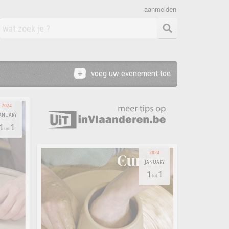
aanmelden
voeg uw evenement toe
2024
ANUARY
1
1
tot
2024
JANUARY
1
1
tot