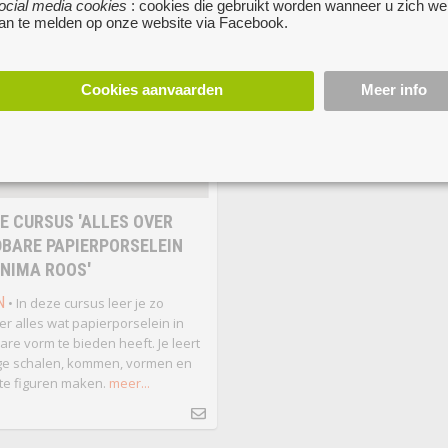
ocial media cookies
: cookies die gebruikt worden wanneer u zich we
delen aan elkaar monteert.
meer..
an te melden op onze website via Facebook.
Cookies aanvaarden
Meer info
E CURSUS 'ALLES OVER
BARE PAPIERPORSELEIN
NIMA ROOS'
N
• In deze cursus leer je zo
r alles wat papierporselein in
re vorm te bieden heeft. Je leert
ge schalen, kommen, vormen en
te figuren maken.
meer...