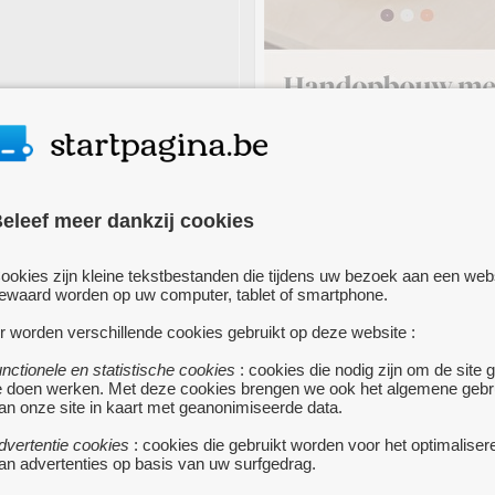
2024
eleef meer dankzij cookies
JANUARY
ONLINE CURSUS 'HANDOP
1
1
tot
ookies zijn kleine tekstbestanden die tijdens uw bezoek aan een web
MET KLEIPLATEN MET KAT
ewaard worden op uw computer, tablet of smartphone.
BESSEMANS'
r worden verschillende cookies gebruikt op deze website :
ANTWERPEN
• In deze cursus me
Kathleen Bessemans leer je hoe j
unctionele en statistische cookies
: cookies die nodig zijn om de site 
e doen werken. Met deze cookies brengen we ook het algemene gebr
allerlei vormen maakt in handop
an onze site in kaart met geanonimiseerde data.
met kleiplaten en drukmallen. Je l
beste methode om klei uit te rolle
dvertentie cookies
: cookies die gebruikt worden voor het optimaliser
sjablonen kunnen helpen, hoe je
an advertenties op basis van uw surfgedrag.
drukmallen gebruikt, kleislib maak