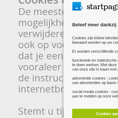
De meeste internetbr
mogelijkheid om gepla
Beleef meer dankzij
verwijderen van je har
Cookies zijn kleine tekstb
ook op voorhand afwij
bewaard worden op uw comp
dat je een waarschuw
Er worden verschillende co
functionele en statistische
vooraleer ze worden g
te doen werken. Met deze
van onze site in kaart met
de instructies of de h
advertentie cookies
: cooki
van advertenties op basis
internetbrowser voor 
social media cookies
: coo
aan te melden op onze web
Stemt u tijdens een b
Cookies aa